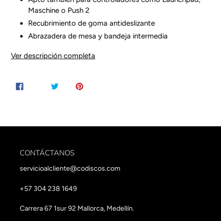
Maschine o Push 2
Recubrimiento de goma antideslizante
Abrazadera de mesa y bandeja intermedia
COMPARTIR
TUITEAR
PINEAR
COMPARTIR
TUITEAR
HACER PIN
EN
EN
EN
FACEBOOK
TWITTER
PINTEREST
CONTÁCTANOS
servicioalcliente@codiscos.com
+57 304 238 1649
Carrera 67 1sur 92 Mallorca, Medellín.