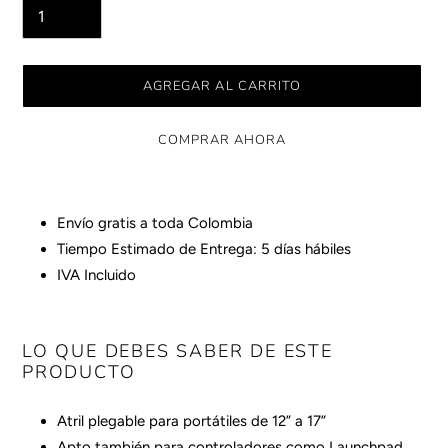
AGREGAR AL CARRITO
COMPRAR AHORA
Agregando
el
Envío gratis a toda Colombia
producto
Tiempo Estimado de Entrega: 5 días hábiles
a
IVA Incluido
tu
carrito
LO QUE DEBES SABER DE ESTE
PRODUCTO
Atril plegable para portátiles de 12” a 17”
Apto también para controladores como Launchpad,