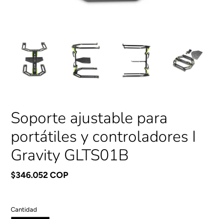
Soporte ajustable para
portátiles y controladores I
Gravity GLTS01B
Precio
$346.052 COP
habitual
Cantidad